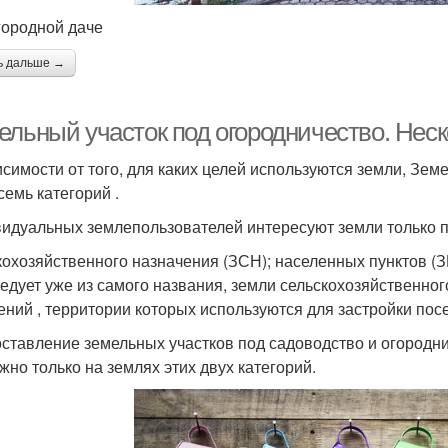
городной даче
ь дальше →
ельный участок под огородничество. Неск
исимости от того, для каких целей используются земли, Зе
семь категорий .
идуальных землепользователей интересуют земли только п
кохозяйственного назначения (ЗСН); населенных пунктов (З
ледует уже из самого названия, земли сельскохозяйственно
ений , территории которых используются для застройки пос
ставление земельных участков под садоводство и огород
жно только на землях этих двух категорий.