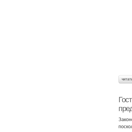
читат
Гос
пре
Закон
поско