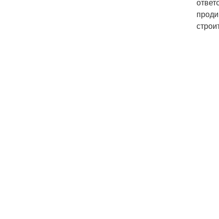
ответ
проди
строи