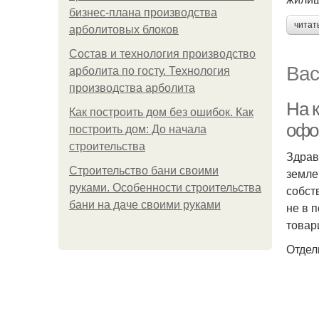
бизнес-плана производства
читат
арболитовых блоков
Состав и технология производство
Вас
арболита по госту. Технология
производства арболита
На к
Как построить дом без ошибок. Как
офо
построить дом: До начала
строительства
Здрав
Строительство бани своими
земле
руками. Особенности строительства
собст
бани на даче своими руками
не в 
товар
Отдел