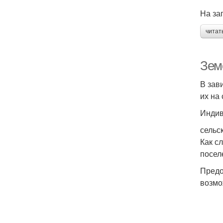
На за
читат
Зем
В зав
их на 
Индив
сельс
Как с
посел
Предо
возмо