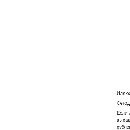
Иллю
Сегод
Если 
выращ
рубле