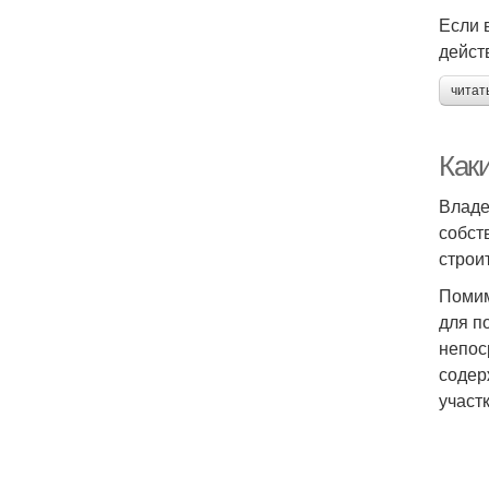
Если 
дейст
читат
Как
Владе
собст
строи
Помим
для п
непос
содер
участ