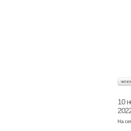
читат
10 
2022
На се