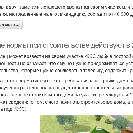
вы вдруг заметили летающего дрона над своим участком, и в
вия, направленные на его ликвидацию, составит от 40 000 д
ь дальше →
ие нормы при строительстве действуют в 
лец может возвести на своем участке ИЖС любые постройк
венности не означает, что ему не нужно придерживаться у
тельства, которые нужно соблюдать владельцу, содержит Гр
о этого нормативного акта, требования к постройке дома 
олучения разрешения на осуществление строительных рабо
редственное строительство дома на участке регулируется 
жат сведения о том, с чего начинать строительство дома, а
ка под ИЖС.