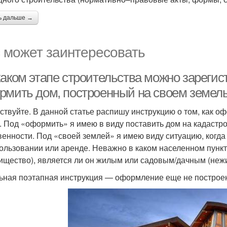
ь дальше →
 может заинтересовать
аком этапе строительства можно зарегист
рмить дом, построенный на своем земель
ствуйте. В данной статье распишу инструкцию о том, как о
. Под «оформить» я имею в виду поставить дом на кадастро
венности. Под «своей землей» я имею виду ситуацию, когда 
пользовании или аренде. Неважно в каком населенном пункт
ищество), является ли он жилым или садовым/дачным (нежи
ьная поэтапная инструкция — оформление еще не построен