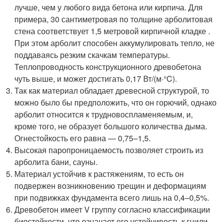
лучше, чем у любого вида бетона или кирпича. Для
примера, 30 сантиметровая по толщине арболитовая
стена соответствует 1,5 метровой кирпичной кладке .
При этом арболит способен аккумулировать тепло, не
поддаваясь резким скачкам температуры.
Теплопроводность конструкционного древобетона
чуть выше, и может достигать 0,17 Вт/(м·°C).
Так как материал обладает древесной структурой, то
можно было бы предположить, что он горючий, однако
арболит относится к трудновоспламеняемым, и,
кроме того, не образует большого количества дыма.
Огнестойкость его равна — 0,75–1,5.
Высокая паропроницаемость позволяет строить из
арболита бани, сауны.
Материал устойчив к растяжениям, то есть он
подвержен возникновению трещин и деформациям
при подвижках фундамента всего лишь на 0,4–0,5%.
Древобетон имеет V группу согласно классификации
биостойкости, что означает его устойчивость к гнили,