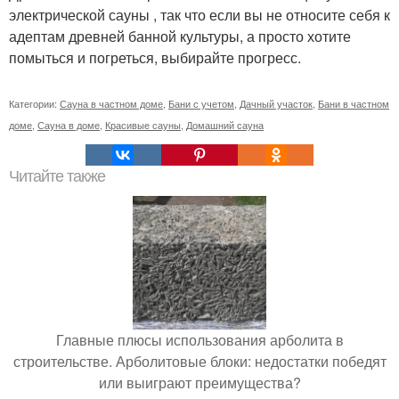
электрической сауны , так что если вы не относите себя к
адептам древней банной культуры, а просто хотите
помыться и погреться, выбирайте прогресс.
Категории:
Сауна в частном доме
,
Бани с учетом
,
Дачный участок
,
Бани в частном
доме
,
Сауна в доме
,
Красивые сауны
,
Домашний сауна
Читайте также
Главные плюсы использования арболита в
строительстве. Арболитовые блоки: недостатки победят
или выиграют преимущества?