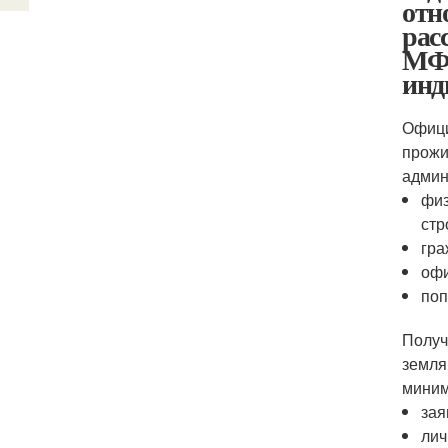
отн
рас
МФЦ
инд
Офици
прожи
админ
физ
стр
гра
офи
поп
Полу
земля
миним
зая
лич