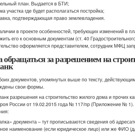
ельный план. Выдается в БТИ;
ма участка где будет располагаться постройка;
авка, подтверждающая право землевладения.
аличии в проекте особенностей, требующих изменений в пл
жить его к основным документам (ст. 40 Градостроительного
тельство оформляется представителем, сотрудник МФЦ зап
а обращаться за разрешением на строит
ланк
боих документов, упомянутых выше по тексту, действующи
ждены свои формы.
бланк разрешения на строительство жилого дома и прочих 
роя России от 19.02.2015 года № 117/пр (Приложение № 1)
ния:
пка» документа – тут прописываются сведения об адресате
ное наименование (если юридическое лицо) или же ФИО (дл