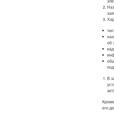
эле
Наз
зая
Хар
тип
наз
об 
кад
инф
общ
под
В з
уст
акт
Кроме
его д