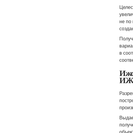
Целес
увели
не по
созда
Получ
вариа
в соо
соотв
Ижс
ИЖС
Разре
постр
произ
Выдае
получ
объек