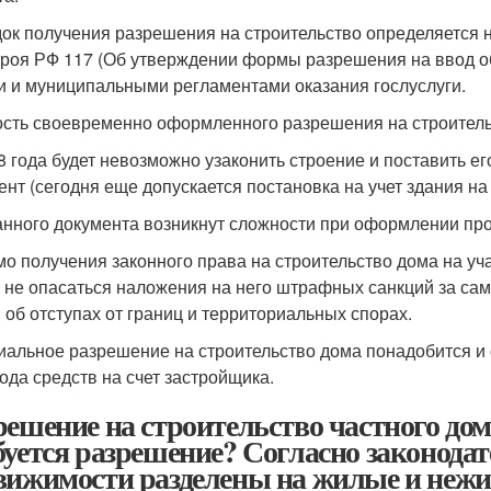
ок получения разрешения на строительство определяется 
роя РФ 117 (Об утверждении формы разрешения на ввод о
и и муниципальными регламентами оказания гослуслуги.
сть своевременно оформленного разрешения на строитель
8 года будет невозможно узаконить строение и поставить его
ент (сегодня еще допускается постановка на учет здания н
анного документа возникнут сложности при оформлении пр
о получения законного права на строительство дома на уч
 не опасаться наложения на него штрафных санкций за сам
 об отступах от границ и территориальных спорах.
альное разрешение на строительство дома понадобится и 
ода средств на счет застройщика.
решение на строительство частного до
буется разрешение? Согласно законодат
вижимости разделены на жилые и нежи