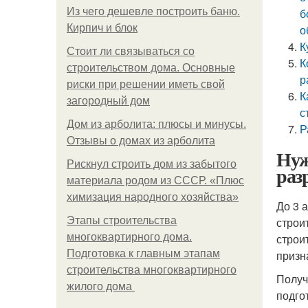
Из чего дешевле построить баню.
б
Кирпич и блок
о
К
Стоит ли связываться со
К
строительством дома. Основные
р
риски при решении иметь свой
К
загородный дом
с
Дом из арболита: плюсы и минусы.
Р
Отзывы о домах из арболита
Нуж
Рискнул строить дом из забытого
раз
материала родом из СССР. «Плюс
химизация народного хозяйства»
До 3 
Этапы строительства
строи
многоквартирного дома.
строи
Подготовка к главным этапам
призн
строительства многоквартирного
Получ
жилого дома
подго