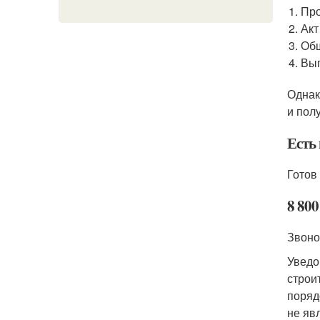
Про
Акт
Общ
Вып
Однак
и пол
Есть
Готов
8 800
Звоно
Уведо
строи
поряд
не яв