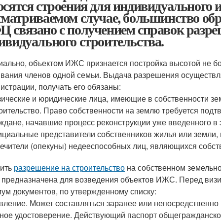
осятся строения для индивидуального 
сматриваемом случае, большинство об
 связано с получением справок разре
ивидуального строительства.
ально, объектом ИЖС признается постройка высотой не бо
вания членов одной семьи. Выдача разрешения осуществ
истрации, получать его обязаны:
ические и юридические лица, имеющие в собственности зем
оительство. Право собственности на землю требуется подт
ждане, начавшие процесс реконструкции уже введенного в 
циальные представители собственников жилья или земли,
ечители (опекуны) недееспособных лиц, являющихся собст
чить
разрешение на строительство
на собственном земельном
 предназначена для возведения объектов ИЖС. Перед виз
ум документов, по утвержденному списку:
вление. Может составляться заранее или непосредственно 
ное удостоверение. Действующий паспорт общегражданско