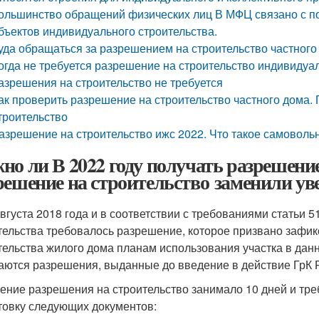
ольшинство обращений физических лиц В МФЦ связано с 
бъектов индивидуального строительства.
уда обращаться за разрешением на строительство частного
огда не требуется разрешение на строительство индивидуал
азрешения на строительство не требуется
ак проверить разрешение на строительство частного дома.
троительство
азрешение на строительство ижс 2022. Что такое самоволь
но ли В 2022 году получать разрешение
решение на строительство заменили у
августа 2018 года и в соответствии с требованиями статьи 
тельства требовалось разрешение, которое призвано зафик
тельства жилого дома планам использования участка в данн
аются разрешения, выданные до введение в действие ГрК РФ 
ение разрешения на строительство занимало 10 дней и тр
товку следующих документов: