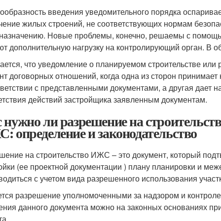
ообразность введения уведомительного порядка оспаривае
чение жилых строений, не соответствующих нормам безопас
 назначению. Новые проблемы, конечно, решаемы с помощью
ют дополнительную нагрузку на контролирующий орган. В об
ается, что уведомление о планируемом строительстве или
нт договорных отношений, когда одна из сторон принимает
тветствии с представленными документами, а другая дает н
етствия действий застройщика заявленным документам.
 нужно ли разрешение на строительств
: определение и законодательство
шение на строительство ИЖС – это документ, который под
ойки (ее проектной документации ) плану планировки и ме
водиться с учетом вида разрешенного использования участ
тся разрешение уполномоченными за надзором и контролем
ения данного документа можно на законных основаниях прис
та.