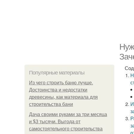
Нуж
Зач
Сод
Популярные материалы
Н
с
Из чего строить баню лучше.
Достоинства и недостатки
древесины, как материала для
И
строительства бани
з
Дача своими руками за три месяца
Р
и $3 тысячи. Выгода от
з
самостоятельного строительства
о