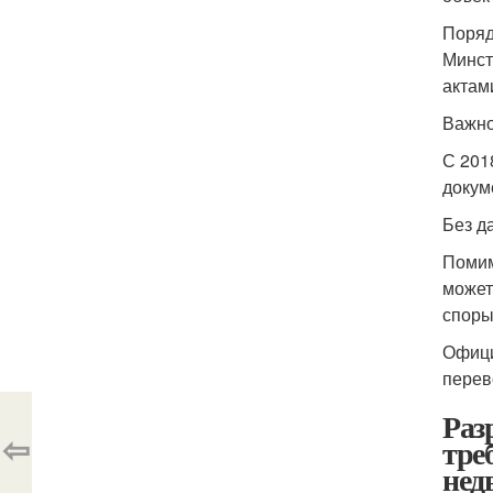
Поряд
Минст
актам
Важно
С 201
докум
Без д
Помим
может
споры
Офици
перев
Раз
⇦
тре
нед