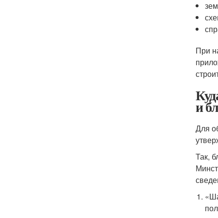
зем
схе
спр
При н
прило
строи
Куд
и б
Для о
утвер
Так, 
Минст
сведе
«Ша
пол