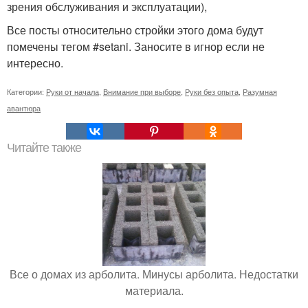
зрения обслуживания и эксплуатации),
Все посты относительно стройки этого дома будут
помечены тегом #setani. Заносите в игнор если не
интересно.
Категории:
Руки от начала
,
Внимание при выборе
,
Руки без опыта
,
Разумная
авантюра
Читайте также
Все о домах из арболита. Минусы арболита. Недостатки
материала.