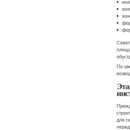
кол
кол
кон
фо
фор
Совет
площа
обуст
По за
возво
Эта
инс
Прежд
строи
для с
перед