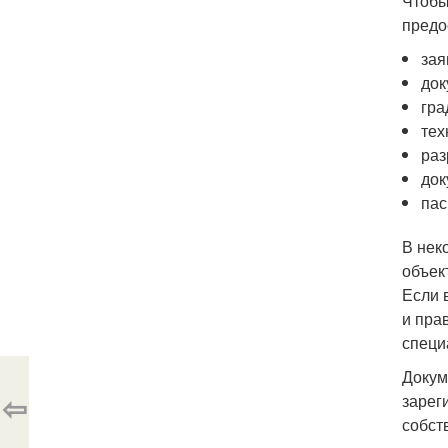
Чтобы
предо
зая
док
гра
тех
раз
док
пас
В нек
объек
Если 
и пра
специ
Докум
⇦
зарег
собст