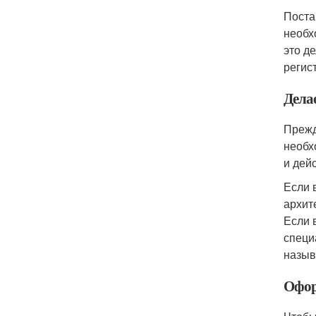
Поста
необх
это д
регис
Дела
Прежд
необх
и дей
Если 
архит
Если 
специ
назыв
Офор