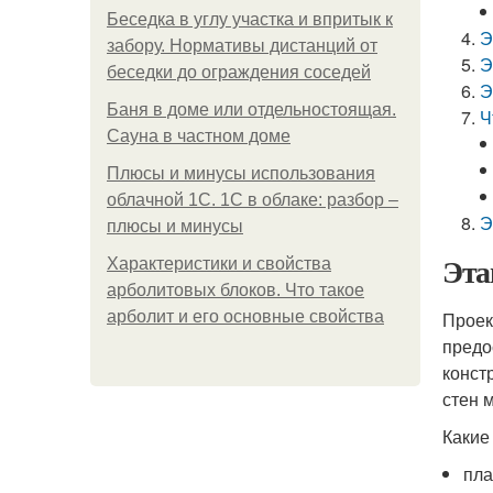
Беседка в углу участка и впритык к
Э
забору. Нормативы дистанций от
Э
беседки до ограждения соседей
Э
Баня в доме или отдельностоящая.
Ч
Сауна в частном доме
Плюсы и минусы использования
облачной 1С. 1С в облаке: разбор –
Э
плюсы и минусы
Эта
Характеристики и свойства
арболитовых блоков. Что такое
арболит и его основные свойства
Проек
предо
конст
стен 
Какие
пла