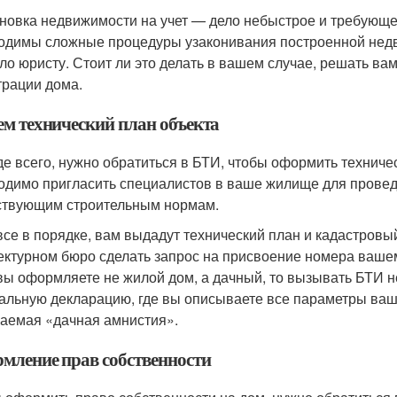
новка недвижимости на учет — дело небыстрое и требующе
одимы сложные процедуры узаконивания построенной недв
ело юристу. Стоит ли это делать в вашем случае, решать в
трации дома.
ем технический план объекта
е всего, нужно обратиться в БТИ, чтобы оформить техниче
одимо пригласить специалистов в ваше жилище для провед
ствующим строительным нормам.
все в порядке, вам выдадут технический план и кадастровы
ектурном бюро сделать запрос на присвоение номера ваше
вы оформляете не жилой дом, а дачный, то вызывать БТИ н
альную декларацию, где вы описываете все параметры ваше
аемая «дачная амнистия».
мление прав собственности