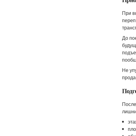
При в
переп
транс
До по
будущ
подъе
пообщ
Не уп
прода
Подг
После
лишни
эта
пло