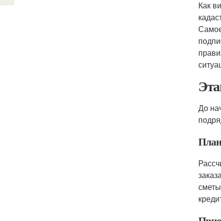
Как в
кадас
Самое
подпи
прави
ситуа
Эта
До на
подря
План
Рассч
заказ
сметы
креди
Прио