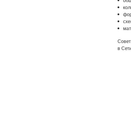
общ
кол
фор
схе
мат
Совет
в Сет