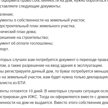
 оформить право собственности на дом, нужно обратиться 
ставляете следующие документы:
вление;
ументы о собственности на земельный участок;
достроительный план земельного участка;
нический план дома;
решение на строительство;
умент об оплате госпошлины;
порт.
оторых случаях вам потребуется документ о переходе прав
том, а также разрешение на ввод здания в эксплуатацию.
вы регистрируете дачный дом, то бумаг потребуется меньше
в на земельный участок, вам будет нужна только деклараци
алиста из БТИ.
енты готовятся 10 дней. В некоторых случаях ситуация осл
истрирован для ИЖС. Тогда он оформляется вместе с домом
венности на дом не выдается. Вместо этого собственник до