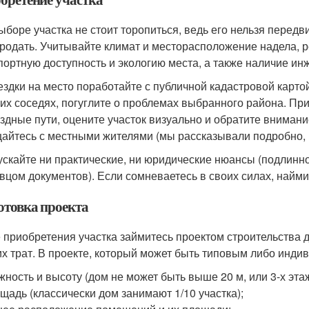
ыборе участка не стоит торопиться, ведь его нельзя передв
родать. Учитывайте климат и месторасположение надела, р
портную доступность и экологию места, а также наличие и
ездки на место поработайте с публичной кадастровой карто
их соседях, погуглите о проблемах выбранного района. Пр
здные пути, оцените участок визуально и обратите внимани
айтесь с местными жителями (мы рассказывали подробно, к
ускайте ни практические, ни юридические нюансы (подлинн
вцом документов). Если сомневаетесь в своих силах, найми
отовка проекта
 приобретения участка займитесь проектом строительства 
х трат. В проекте, который может быть типовым либо инди
жность и высоту (дом не может быть выше 20 м, или 3-х эта
щадь (классически дом занимают 1/10 участка);