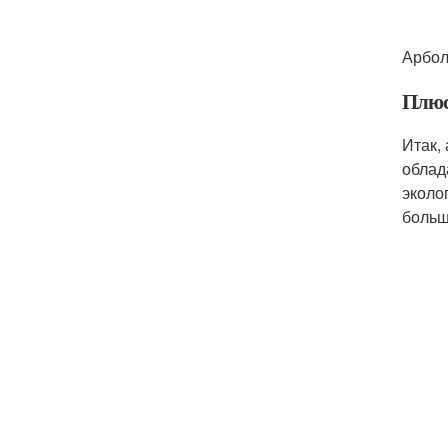
Арбол
Плюс
Итак,
облад
эколо
больш