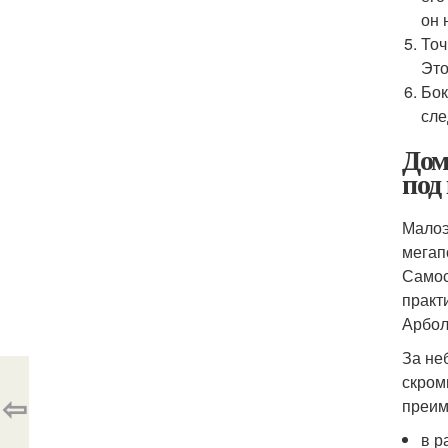
он 
Точ
Это
Бок
сле
Дом
под
Малоэ
мегап
Самос
практ
Арбол
За не
скром
⇦
преим
в р