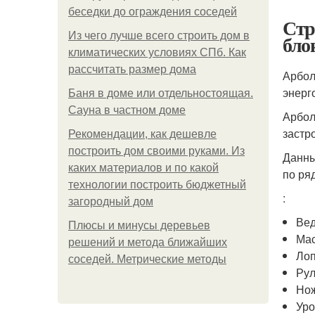
беседки до ограждения соседей
Стр
Из чего лучше всего строить дом в
бло
климатических условиях СПб. Как
рассчитать размер дома
Арбол
энерг
Баня в доме или отдельностоящая.
Сауна в частном доме
Арбол
застр
Рекомендации, как дешевле
построить дом своими руками. Из
Данны
каких материалов и по какой
по ря
технологии построить бюджетный
:
загородный дом
Вед
Плюсы и минусы деревьев
Мас
решений и метода ближайших
Лоп
соседей. Метрические методы
Рул
Нож
Уро