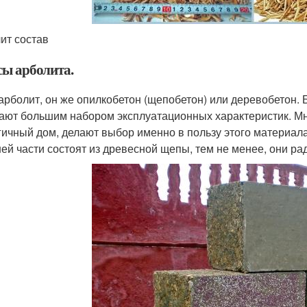
ит состав
ы арболита.
 арболит, он же опилкобетон (щепобетон) или деревобетон. Б
ают большим набором эксплуатационных характеристик. Мн
гичный дом, делают выбор именно в пользу этого материала.
ей части состоят из древесной щепы, тем не менее, они ра