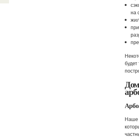
сэк
на 
жил
при
раз
пре
Некот
будет
постр
Дом
арб
Арбо
Наше 
котор
частн