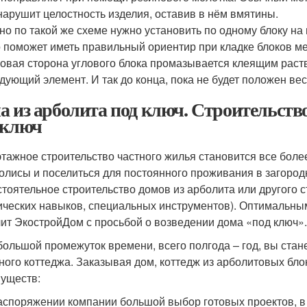
нарушит целостность изделия, оставив в нём вмятины.
но по такой же схеме нужно установить по одному блоку на 
 поможет иметь правильный ориентир при кладке блоков м
овая сторона углового блока промазывается клеящим раст
дующий элемент. И так до конца, пока не будет положен ве
а из арболита под ключ. Строительство
 ключ
тажное строительство частного жилья становится все боле
олисы и поселиться для постоянного проживания в загород
тоятельное строительство домов из арболита или другого с
ических навыков, специальных инструментов). Оптимальны
ит ЭкостройДом с просьбой о возведении дома «под ключ».
большой промежуток времени, всего полгода – год, вы ста
ного коттеджа. Заказывая дом, коттедж из арболитовых бл
уществ:
аспоряжении компании большой выбор готовых проектов, в