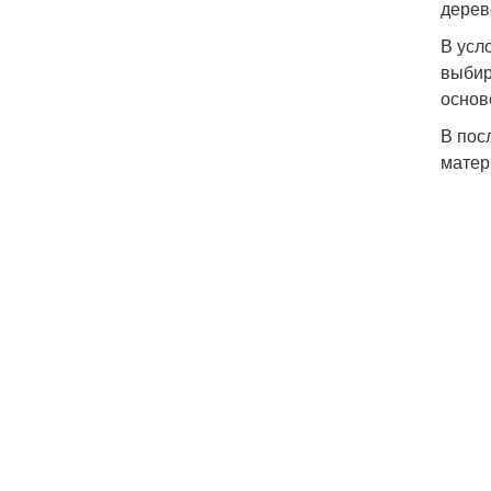
дерев
В усл
выбир
основ
В пос
матер