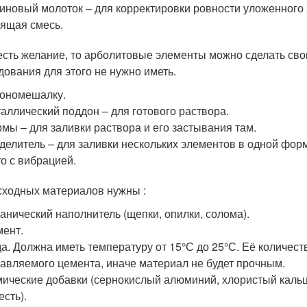
иновый молоток – для корректировки ровности уложенного
ящая смесь.
есть желание, то арболитовые элементы можно сделать св
дования для этого не нужно иметь.
ономешалку.
аллический поддон – для готового раствора.
мы – для заливки раствора и его застывания там.
делитель – для заливки нескольких элементов в одной форм
о с вибрацией.
сходных материалов нужны :
анический наполнитель (щепки, опилки, солома).
ент.
а. Должна иметь температуру от 15°С до 25°С. Её количес
авляемого цемента, иначе материал не будет прочным.
ические добавки (сернокислый алюминий, хлористый кальци
есть).