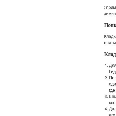
: при
химич
Поша
Кладк
впиты
Клад
Для
Гид
Пер
оди
где
Шпа
кле
Дал
его