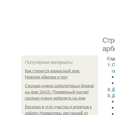
Стр
арб
Сод
Популярные материалы
С
с
Как строится каркасный дом.
Нижняя обвязка и пол
Сколько нужно арболитовых блоков
Д
на дом 10х10. Примерный расчет
Д
сколько нужно арболита на дом
Беседка в углу участка и впритык к
забору. Нормативы дистанций от