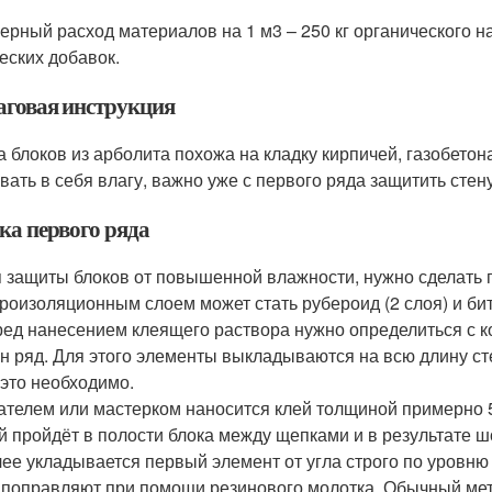
мерный расход материалов на 1 м3 – 250 кг органического нап
еских добавок.
говая инструкция
а блоков из арболита похожа на кладку кирпичей, газобетон
вать в себя влагу, важно уже с первого ряда защитить стен
ка первого ряда
 защиты блоков от повышенной влажности, нужно сделать 
роизоляционным слоем может стать рубероид (2 слоя) и би
ед нанесением клеящего раствора нужно определиться с к
н ряд. Для этого элементы выкладываются на всю длину сте
 это необходимо.
телем или мастерком наносится клей толщиной примерно 5-
й пройдёт в полости блока между щепками и в результате шо
ее укладывается первый элемент от угла строго по уровню 
 поправляют при помощи резинового молотка. Обычный мет