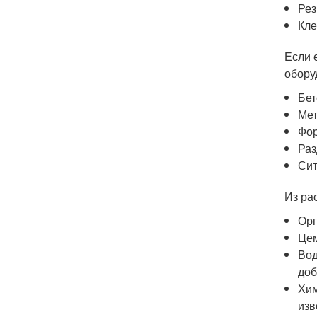
Рез
Кле
Если 
обору
Бет
Мет
Фор
Раз
Сит
Из ра
Орг
Цем
Вод
доб
Хим
изв