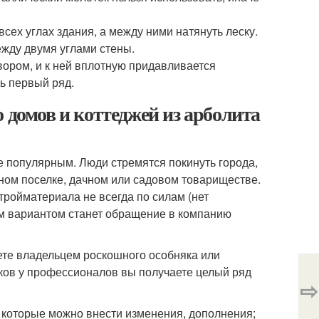
всех углах здания, а между ними натянуть леску.
ежду двумя углами стены.
вором, и к ней вплотную придавливается
сь первый ряд.
 домов и коттеджей из арболита
е популярным. Люди стремятся покинуть города,
ном поселке, дачном или садовом товариществе.
тройматериала не всегда по силам (нет
м вариантом станет обращение в компанию
нете владельцем роскошного особняка или
оков у профессионалов вы получаете целый ряд
⇨
 которые можно внести изменения, дополнения;