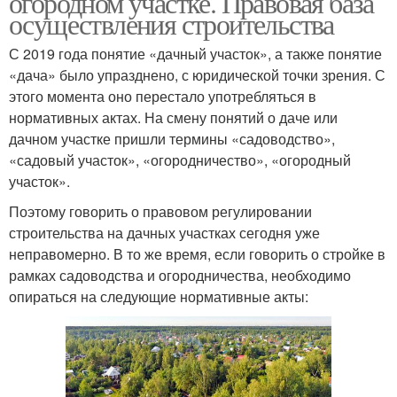
огородном участке. Правовая база
осуществления строительства
С 2019 года понятие «дачный участок», а также понятие
Каркасно–щитовой
«дача» было упразднено, с юридической точки зрения. С
Домик в коттедж
домик
этого момента оно перестало употребляться в
нормативных актах. На смену понятий о даче или
дачном участке пришли термины «садоводство»,
«садовый участок», «огородничество», «огородный
Летние домики
Каркасный домик
участок».
Поэтому говорить о правовом регулировании
строительства на дачных участках сегодня уже
неправомерно. В то же время, если говорить о стройке в
рамках садоводства и огородничества, необходимо
опираться на следующие нормативные акты: