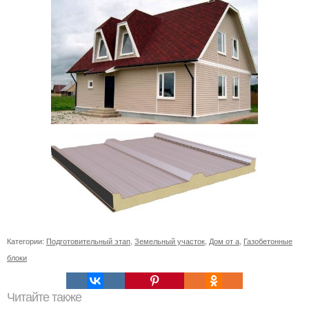
Категории:
Подготовительный этап
,
Земельный участок
,
Дом от а
,
Газобетонные
блоки
Читайте также