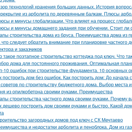
зор технологий хранения больших данных. История вопрос
рекрытие из арболита по деревянным балкам. Плюсы арбо
юсы и минусы глобализации. Что влияет на процесс глоба
юсы и минусы домашнего задания при обучении. Стоит ли
апы строительства дома из бруса. Преимущества дома из 
 что следует обратить внимание при планировке частного 
ектора и заказчиков
о такое поэтапное строительство коттеджа под ключ. Что т
бор дома для постоянного проживания. Оптимальная план
п-10 ошибок при строительстве фундамента. 10 основных 
к построить дом без ошибок. Как построить дом: До начала 
 советов по строительству бюджетного дома. Выбор места и
ня из опилкобетона своими руками. Преимущества
апы строительства частного дома своими руками. Почему в
к дешево построить дом своими руками и быстро. Какой до
та
роительство загородных домов под ключ с СК Мечтаево
еимущества и недостатки арболита и пеноблока. Дом из га