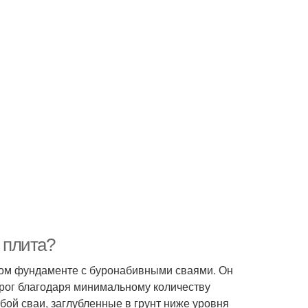
и плита?
вом фундаменте с буронабивными сваями. Он
орог благодаря минимальному количеству
бой сваи, заглубленные в грунт ниже уровня