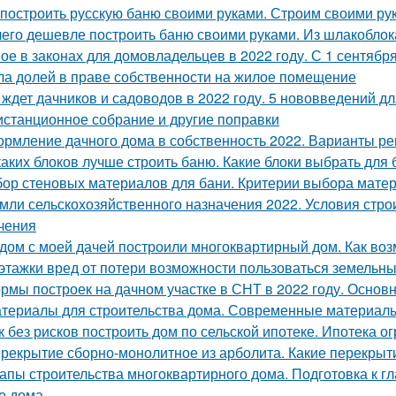
 построить русскую баню своими руками. Строим своими ру
чего дешевле построить баню своими руками. Из шлакоблок
ое в законах для домовладельцев в 2022 году. С 1 сентябр
ла долей в праве собственности на жилое помещение
 ждет дачников и садоводов в 2022 году. 5 нововведений дл
дистанционное собрание и другие поправки
рмление дачного дома в собственность 2022. Варианты ре
каких блоков лучше строить баню. Какие блоки выбрать для
ор стеновых материалов для бани. Критерии выбора мате
мли сельскохозяйственного назначения 2022. Условия строи
чения
дом с моей дачей построили многоквартирный дом. Как во
этажки вред от потери возможности пользоваться земельн
рмы построек на дачном участке в СНТ в 2022 году. Основ
териалы для строительства дома. Современные материалы
к без рисков построить дом по сельской ипотеке. Ипотека 
рекрытие сборно-монолитное из арболита. Какие перекрыт
апы строительства многоквартирного дома. Подготовка к г
о дома