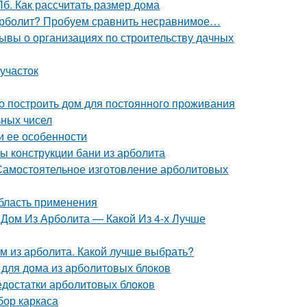
Пб. Как рассчитать размер дома
 арболит? Пробуем сравнить несравнимое…
зывы о организациях по строительству дачных
участок
го построить дом для постоянного проживания
ных чисел
и ее особенности
ы конструкции бани из арболита
Самостоятельное изготовление арболитовых
область применения
Дом Из Арболита — Какой Из 4-х Лучше
м из арболита. Какой лучше выбрать?
 для дома из арболитовых блоков
недостатки арболитовых блоков
бор каркаса