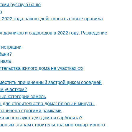
ками русскую баню
а
я 2022 года начнут действовать новые правила
я дачников и садоводов в 2022 году. Разведение
гистрации
 бани?
риала
тельства жилого дома на участках с/х
зместить причиненный застройщиком соседней
ым участком?
ные категории земель
 для строительства дома: плюсы и минусы
ограничена строгими рамками
ия используют для дома из арболита?
лавным этапам строительства многоквартирного