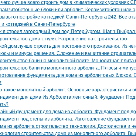
 чего лучше всего строить дом в климатических условиях С
рамзитобетонные блоки или арболит. Керамзитобетон или
зывы о постройке коттеджей Санкт-Петербурга 242. Все от
 и коттеджей в Санкт-Петербурге
к я строил загородный дом под Петербургом. Шаг 1 Выбрал 
роительство дома с нуля. Разрешение на строительство
кой дом лучше строить для постоянного проживания. Из че
юсы и минусы решения. Сложение и вычитание отрицатель
роительство бани на монолитной плите. Монолитная плита 
роительство бани из монолитного арболита. Плюсы и минус
готовление фундамента для дома из арболитовых блоков. 
в
о такое монолитный арболит. Основные характеристики и 
ндамент для дома Из Арболита ленточный. Фундамент Под 
ать?
айный фундамент для дома из арболита. Фундамент под до
ндамент под стены из арболита. Изготовление фундамента
ма из арболита строительство технология. Достоинства и 
хнология строительства дома из монолитного арболита. Вы