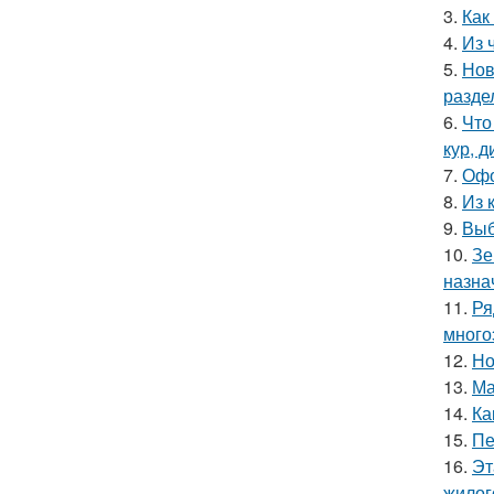
3.
Как
4.
Из 
5.
Нов
разде
6.
Что
кур, 
7.
Офо
8.
Из 
9.
Выб
10.
Зе
назна
11.
Ря
много
12.
Но
13.
Ма
14.
Ка
15.
Пе
16.
Эт
жилог