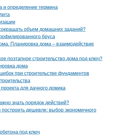
а и определение термина
лита
лизации
 сокращать объем домашних заданий?
профилированного бруса
дома. Планировка дома – взаимодействие
акое поэтапное строительство дома под ключ?
ировка дома
ошибок при строительстве фундаментов
строительства
 проекта для дачного домика
ажно знать порядок действий?
м построить дешевле: выбор экономичного
зобетона под ключ