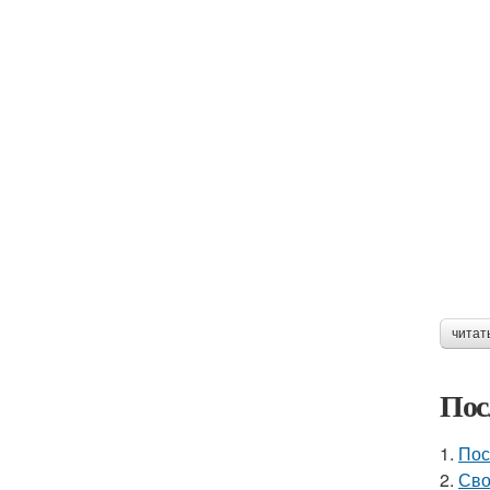
читат
Пос
1.
Пос
2.
Сво