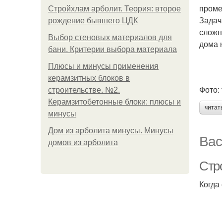
проме
Стройхлам арболит. Теория: второе
Задач
рождение бывшего ЦДК
сложн
Выбор стеновых материалов для
дома 
бани. Критерии выбора материала
Плюсы и минусы применения
керамзитных блоков в
Фото: 
строительстве. №2.
Керамзитобетонные блоки: плюсы и
читат
минусы
Дом из арболита минусы. Минусы
Вас
домов из арболита
Стр
Когда