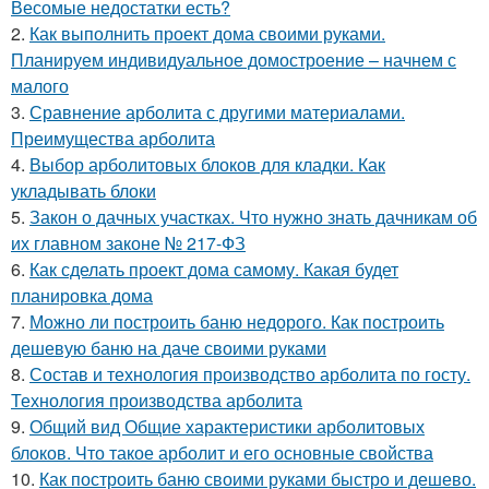
Весомые недостатки есть?
2.
Как выполнить проект дома своими руками.
Планируем индивидуальное домостроение – начнем с
малого
3.
Сравнение арболита с другими материалами.
Преимущества арболита
4.
Выбор арболитовых блоков для кладки. Как
укладывать блоки
5.
Закон о дачных участках. Что нужно знать дачникам об
их главном законе № 217-ФЗ
6.
Как сделать проект дома самому. Какая будет
планировка дома
7.
Можно ли построить баню недорого. Как построить
дешевую баню на даче своими руками
8.
Состав и технология производство арболита по госту.
Технология производства арболита
9.
Общий вид Общие характеристики арболитовых
блоков. Что такое арболит и его основные свойства
10.
Как построить баню своими руками быстро и дешево.