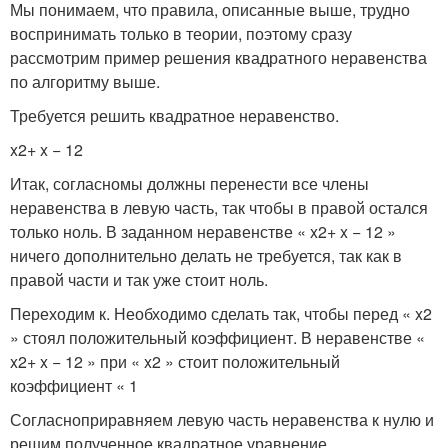
Мы понимаем, что правила, описанные выше, трудно
воспринимать только в теории, поэтому сразу
рассмотрим пример решения квадратного неравенства
по алгоритму выше.
Требуется решить квадратное неравенство.
x
2
+ x − 12
Итак, согласномы должны перенести все члены
неравенства в левую часть, так чтобы в правой остался
только ноль. В заданном неравенстве « x
2
+ x − 12 »
ничего дополнительно делать не требуется, так как в
правой части и так уже стоит ноль.
Переходим к. Необходимо сделать так, чтобы перед « x
2
» стоял положительный коэффициент. В неравенстве «
x
2
+ x − 12 » при « x
2
» стоит положительный
коэффициент « 1
Согласноприравняем левую часть неравенства к нулю и
решим полученное квадратное уравнение.