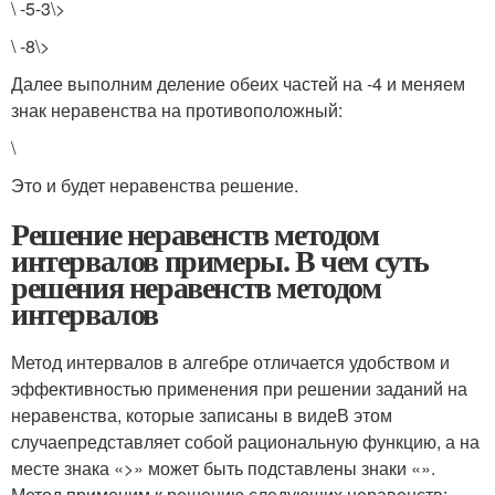
\
-5-3\>
\ -8\>
Далее выполним деление обеих частей на -4 и меняем
знак неравенства на противоположный:
\
Это и будет неравенства решение.
Решение неравенств методом
интервалов примеры. В чем суть
решения неравенств методом
интервалов
Метод интервалов в алгебре отличается удобством и
эффективностью применения при решении заданий на
неравенства, которые записаны в видеВ этом
случае
представляет собой рациональную функцию, а на
месте знака «>» может быть подставлены знаки «».
Метод применим к решению следующих неравенств: