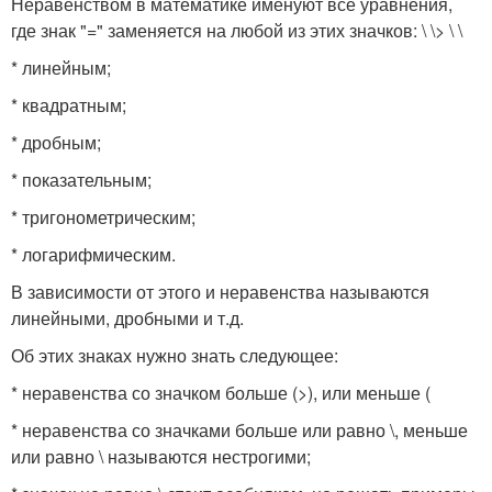
Неравенством в математике именуют все уравнения,
где знак "=" заменяется на любой из этих значков: \ \> \ \
* линейным;
* квадратным;
* дробным;
* показательным;
* тригонометрическим;
* логарифмическим.
В зависимости от этого и неравенства называются
линейными, дробными и т.д.
Об этих знаках нужно знать следующее:
* неравенства со значком больше (>), или меньше (
* неравенства со значками больше или равно \, меньше
или равно \ называются нестрогими;