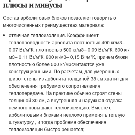
плюсы и минусы
Состав арболитовых блоков позволяет говорить о
многочисленных преимуществах материала:
отличная теплоизоляция. Коэффициент
теплопроводности арболита плотностью 400 кг/м
3
–
0,07 Вт/м*К, плотностью 500 кг/м
3
– 0,09 Вт/м*К, 600 кг/
м
3
– 0,11 Вт/м*К, 800 кг/м
3
– 0,15 Вт/м*К, причем блоки
плотностью более 500 кг/м
3
считаются уже
конструкционными. По расчетам, для умеренных
широт стены из арболита толщиной 38 см хватит для
обеспечения требуемого сопротивления
теплопередаче. На практике обычно строят стены
толщиной 30 см, а внутренняя и наружная отделка
немного повышают теплоизоляцию. Вместе с
арболитовыми блоками неплохо применять теплую
штукатурку , и тогда проблема обеспечения
теплоизоляции быстро решается;