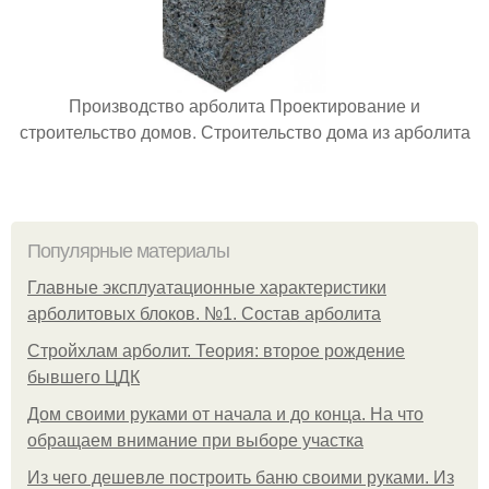
Производство арболита Проектирование и
строительство домов. Строительство дома из арболита
Популярные материалы
Главные эксплуатационные характеристики
арболитовых блоков. №1. Состав арболита
Стройхлам арболит. Теория: второе рождение
бывшего ЦДК
Дом своими руками от начала и до конца. На что
обращаем внимание при выборе участка
Из чего дешевле построить баню своими руками. Из