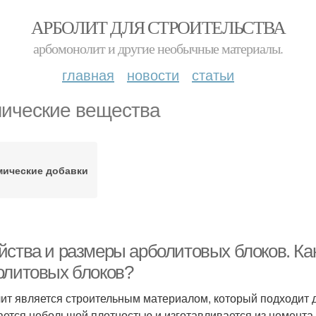
АРБОЛИТ ДЛЯ СТРОИТЕЛЬСТВА
арбомонолит и другие необычные материалы.
главная
новости
статьи
ические вещества
мические добавки
йства и размеры арболитовых блоков. К
олитовых блоков?
ит является строительным материалом, который подходит д
ается небольшой плотностью и изготавливается из цемента,