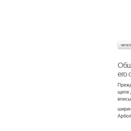
читат
Общ
его
Прежд
щепе 
вписы
ширин
Арбол