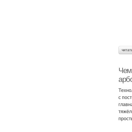
читат
Чем
арб
Техно
с пос
главн
тяжёл
прост