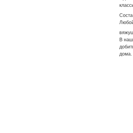
класс
Соста
Любой
вяжущ
В наш
добит
дома.