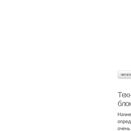
читат
Тех
бло
Начне
опред
очень