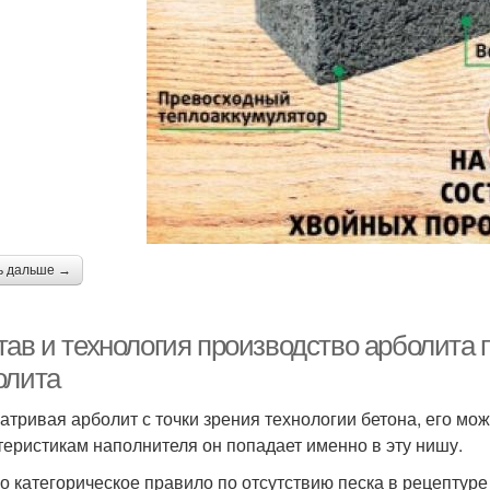
ь дальше →
ав и технология производство арболита п
олита
атривая арболит с точки зрения технологии бетона, его можн
теристикам наполнителя он попадает именно в эту нишу.
о категорическое правило по отсутствию песка в рецептуре 