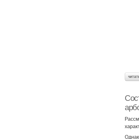
читат
Сост
арб
Рассм
харак
Однак