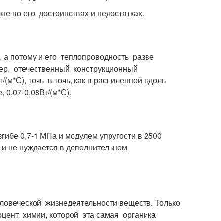
е по его достоинствах и недостатках.
, а потому и его теплопроводность разве
мер, отечественный конструкционный
м*С), точь в точь, как в распиленной вдоль
 0,07-0,08Вт/(м*С).
ибе 0,7-1 МПа и модулем упругости в 2500
 и не нуждается в дополнительном
еловеческой жизнедеятельности веществ. Только
цент химии, которой эта самая органика