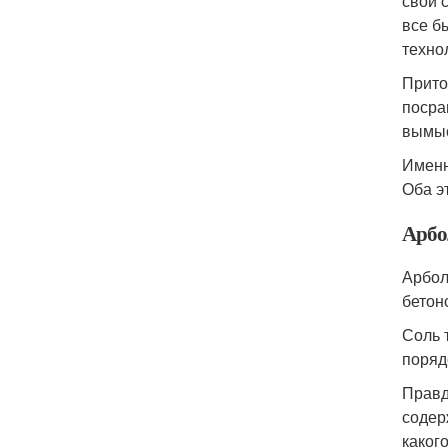
свой 
все б
техно
Прито
посра
вымыс
Именн
Оба э
Арбо
Арбол
бетон
Соль 
поряд
Правд
содер
каког