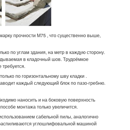
арку прочности М75 , что существенно выше,
ько по углам здания, на метр в каждую сторону.
ладываемая в кладочный шов. Трудоёмкое
 требуется.
олько по горизонтальному шву кладки .
заводит каждый следующий блок по пазо-гребню.
ходимо наносить и на боковую поверхность
 способе монтажа только увеличится.
 использованием сабельной пилы, аналогично
и распиливаются углошлифовальной машиной