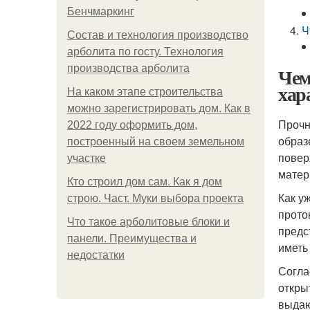
Бенчмаркинг
Ч
Состав и технология производство
арболита по госту. Технология
производства арболита
Чем
хар
На каком этапе строительства
можно зарегистрировать дом. Как в
Прочн
2022 году оформить дом,
образ
построенный на своем земельном
повер
участке
матер
Кто строил дом сам. Как я дом
Как у
строю. Част. Муки выбора проекта
прото
Что такое арболитовые блоки и
предс
панели. Преимущества и
иметь
недостатки
Согла
откры
выдаю