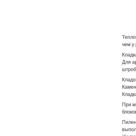
Тепло
чем у
Кладк
Для а
штроб
Кладо
Камен
Кладк
При м
блоко
Пилен
выпол