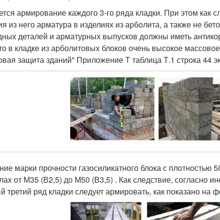
ется армирование каждого 3-го ряда кладки. При этом как сл
ия из него арматура в изделиях из арболита, а также не б
дных деталей и арматурных выпусков должны иметь антико
что в кладке из арболитовых блоков очень высокое массово
овая защита зданий" Приложение Т таблица Т.1 строка 44 э
ние марки прочности газосиликатного блока с плотностью 50
лах от М35 (В2,5) до М50 (В3,5) . Как следствие, согласно 
й третий ряд кладки следует армировать, как показано на ф