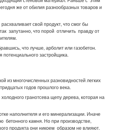
одходящий стеновой материал. Раньше с этим
Сегодня же от обилия разнообразных товаров и
асхваливает свой продукт, что смог бы
ак запутанно, что порой отличить правду от
ителям.
авшись, что лучше, арболит или газобетон.
я потенциального застройщика.
ной из многочисленных разновидностей легких
 тридцатых годов прошлого века.
 холодного гранотсева щепу дерева, которая на
отке наполнителя и его минерализации. Иначе
 бетонного камня. Но при производстве,
вого продукта они никоем образом не влияют.