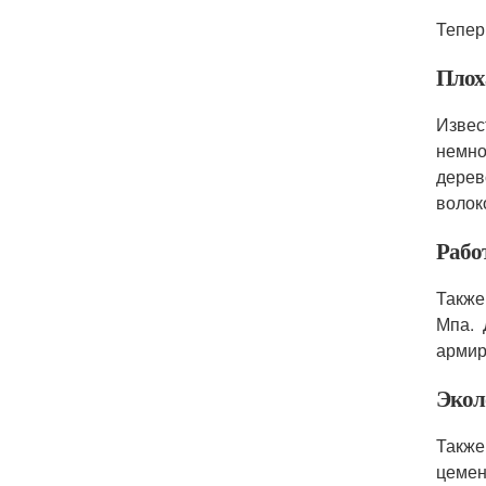
Тепер
Плох
Извес
немно
дерев
волок
Работ
Также
Мпа. 
армир
Экол
Также
цемен