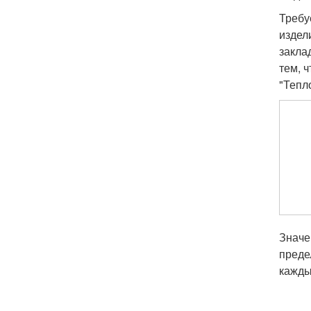
Требу
издел
закла
тем, 
"Тепл
Значе
преде
кажды