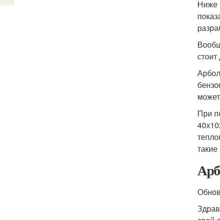
Ниже 
показ
разра
Вообщ
стоит
Арбол
бензо
может
При п
40х10
тепло
такие
Арб
Обно
Здрав