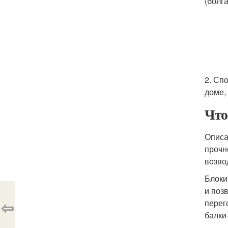
(болга
2. Сп
доме,
Что
Описа
прочн
возво
Блоки
и поз
⇦
перег
балки