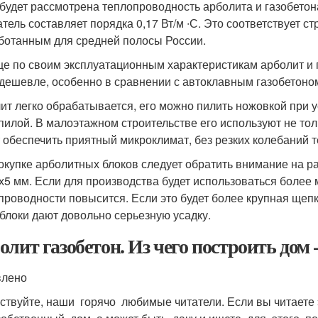
будет рассмотрена теплопроводность арболита и газобетона
атель составляет порядка 0,17 Вт/м ∙С. Это соответствует 
ботанным для средней полосы России.
е по своим эксплуатационным характеристикам арболит и г
 дешевле, особенно в сравнении с автоклавным газобетоно
ит легко обрабатывается, его можно пилить ножовкой при у
пилой. В малоэтажном строительстве его используют не тольк
 обеспечить приятный микроклимат, без резких колебаний 
окупке арболитных блоков следует обратить внимание на р
х5 мм. Если для производства будет использоваться более
проводности повысится. Если это будет более крупная щепка
 блоки дают довольно серьезную усадку.
олит газобетон. Из чего построить дом 
влено
ствуйте, наши горячо любимые читатели. Если вы читаете 