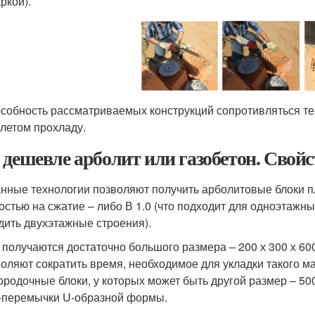
ркой).
особность рассматриваемых конструкций сопротивляться теп
 летом прохладу.
 дешевле арболит или газобетон. Свой
нные технологии позволяют получить арболитовые блоки пл
остью на сжатие – либо В 1.0 (что подходит для одноэтажных 
дить двухэтажные строения).
 получаются достаточно большого размера – 200 х 300 х 600
воляют сократить время, необходимое для укладки такого 
ородочные блоки, у которых может быть другой размер – 50
-перемычки U-образной формы.