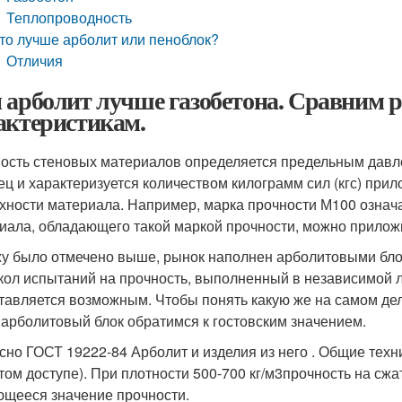
Теплопроводность
то лучше арболит или пеноблок?
Отличия
 арболит лучше газобетона. Сравним 
актеристикам.
ость стеновых материалов определяется предельным давл
ец и характеризуется количеством килограмм сил (кгс) при
хности материала. Например, марка прочности М100 означа
иала, обладающего такой маркой прочности, можно приложить
жу было отмечено выше, рынок наполнен арболитовыми бло
кол испытаний на прочность, выполненный в независимой л
тавляется возможным. Чтобы понять какую же на самом дел
 арболитовый блок обратимся к гостовским значением.
сно ГОСТ 19222-84 Арболит и изделия из него . Общие техни
том доступе). При плотности 500-700 кг/м
3
прочность на сжа
щееся значение прочности.