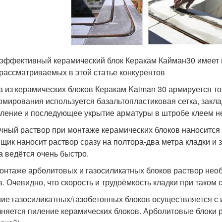
эффективный керамический блок Керакам Кайман30 имеет м
 рассматриваемых в этой статье конкурентов
а из керамических блоков Керакам Kaiman 30 армируется тол
рмирования используется базальтопластиковая сетка, зак
ление и последующее укрытие арматуры в штробе клеем не
чный раствор при монтаже керамических блоков наносится т
щик наносит раствор сразу на полтора-два метра кладки и 
а ведётся очень быстро.
онтаже арболитовых и газосиликатных блоков раствор необ
в. Очевидно, что скорость и трудоёмкость кладки при таком
ие газосиликатных/газобетонных блоков осуществляется с
няется пиление керамических блоков. Арболитовые блок