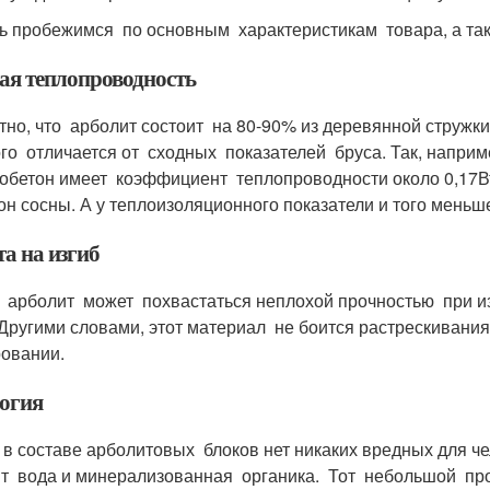
ь пробежимся по основным характеристикам товара, а такж
ая теплопроводность
тно, что арболит состоит на 80-90% из деревянной стружки
го отличается от сходных показателей бруса. Так, напри
обетон имеет коэффициент теплопроводности около 0,17Вт/(
он сосны. А у теплоизоляционного показатели и того меньше,
а на изгиб
 арболит может похвастаться неплохой прочностью при изг
Другими словами, этот материал не боится растрескивания
овании.
огия
 в составе арболитовых блоков нет никаких вредных для ч
т вода и минерализованная органика. Тот небольшой про