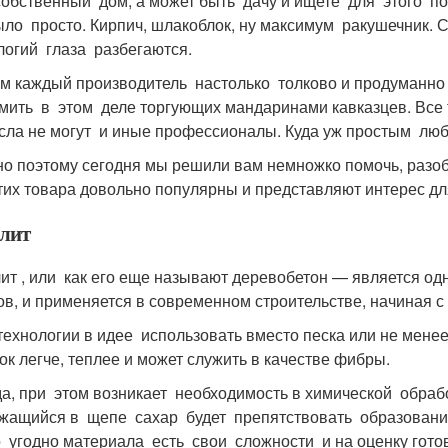
собственный дом, а может быть дачу и ищете для этого п
ыло просто. Кирпич, шлакоблок, ну максимум ракушечник. 
логий глаза разбегаются.
м каждый производитель настолько толково и продуманно р
мить в этом деле торгующих мандаринами кавказцев. Все т
ла не могут и иные профессионалы. Куда уж простым люб
о поэтому сегодня мы решили вам немножко помочь, разобр
тих товара довольно популярны и представляют интерес дл
лит
ит , или как его еще называют деревобетон — является од
ов, и применяется в современном строительстве, начиная с
технологии в идее использовать вместо песка или не менее
ок легче, теплее и может служить в качестве фибры.
а, при этом возникает необходимость в химической обраб
жащийся в щепе сахар будет препятствовать образованию
о угодно материала есть свои сложности и на оценку гото