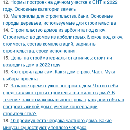
12.
Нормы построек на дачном участке в СНТ в 2022
году. Основные категории земель
13.
Материалы для строительства бани. Основные
породы деревьев, используемые для строительства
14.
Строительство домов из арболита под ключ.
Строительство домов из арболитовых блоков под ключ,
стоимость, состав комплектаций, варианты
строительства, сроки исполнения.
15.
Цены на стройматериалы откатились: стоит ли
возводить дом в 2022 году
16.
Кто строил дом сам. Как я дом строю. Част. Муки
выбора проекта
17.
За какое время нужно построить дом. Что из себя
представляют сроки строительства жилого дома? В
течение, какого максимального срока гражданин обязан
построить жилой дом с учетом консервации
строительства?
18.
10 преимуществ чердака частного дома. Какие
минусы существуют у теплого чердака