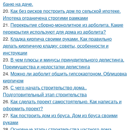
баню на даче.
20.
Как без рисков построить дом по сельской ипотеке.
Ипотека ограничена строгими рамками
21.
Перекрытие сборно-монолитное из арболита. Какие
перекрытия используют для дома из арболита?
22.
Кладка кирпича своими руками. Как правильно
делать кирпичную кладку: советы, особенности и
инструкции
23.
В чем плюсы и минусы принудительного делистинга.
Преимущества и недостатки делистинга
24.
Можно ли арболит обшить гипсокартоном. Облицовка
кирпичом
25.
С чего начать строительство дома..
Подготовительный этап строительства
26.
Как сделать проект самостоятельно. Как написать и
оформить проект?
27.
Как построить дом из бруса. Дом из бруса своими
руками
28.
Основные этапы строительства частного дома..