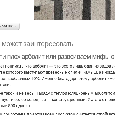
ь дальше →
 может заинтересовать
 ли плох арболит или развеиваем мифы о 
ет понимать, что арболит — это всего лишь один из видов л
тве которого выступают древесные опилки, камыш, а иногда
гает заоблачных 90%. Именно благодаря этому арболит им
атели.
он такой и не весь. Наряду с теплоизоляционным арболитом,
твует и более холодный — конструкционный. У этого отнош
ные 800 единиц.
 добротным, при этом всем продуктом считается строймат