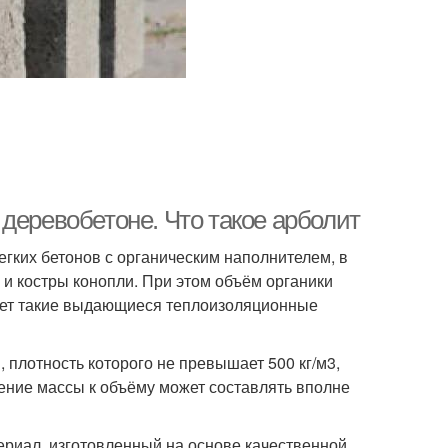
деревобетоне. Что такое арболит
егких бетонов с органическим наполнителем, в
 и костры конопли. При этом объём органики
еет такие выдающиеся теплоизоляционные
 плотность которого не превышает 500 кг/м3,
ение массы к объёму может составлять вполне
ериал, изготовленный на основе качественной