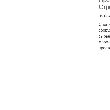
Стр
05 но
Специ
соору
сырье
Арбол
прост