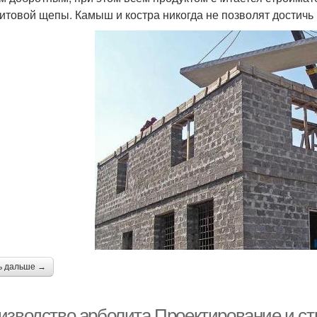
итовой щепы. Камыш и костра никогда не позволят достичь
ь дальше →
изводство арболита Проектирование и ст