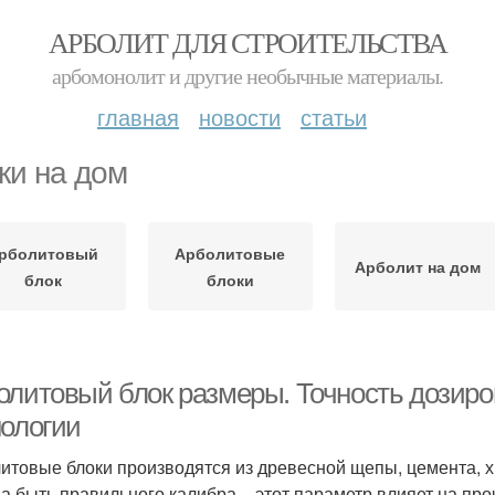
АРБОЛИТ ДЛЯ СТРОИТЕЛЬСТВА
арбомонолит и другие необычные материалы.
главная
новости
статьи
ки на дом
рболитовый
Арболитовые
Арболит на дом
блок
блоки
олитовый блок размеры. Точность дозиро
нологии
итовые блоки производятся из древесной щепы, цемента, 
а быть правильного калибра – этот параметр влияет на пр