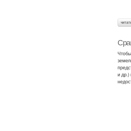
читат
Сра
Чтобы
земел
предс
и др.
недос