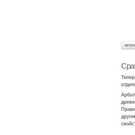
читат
Сра
Тепер
отдел
Арбол
древе
Прави
други
свойст