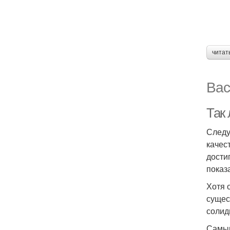
читат
Вас
Так
Следу
качес
дости
показ
Хотя 
сущес
солид
Самым