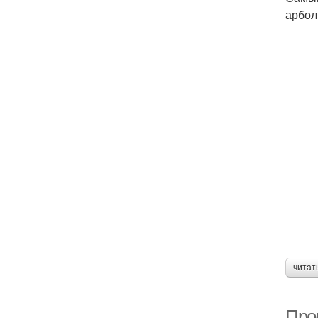
арбол
читат
Про