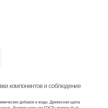
вки компонентов и соблюдение
химических добавок и воды. Древесная щепа
очность. Размер щепы по ГОСТу должен быть