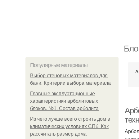
Бло
Популярные материалы
А
Выбор стеновых материалов для
бани. Критерии выбора материала
Главные эксплуатационные
характеристики арболитовых
блоков. №1. Состав арболита
Арб
тех
Из чего лучше всего строить дом в
климатических условиях СПб. Как
Арбол
рассчитать размер дома
должн