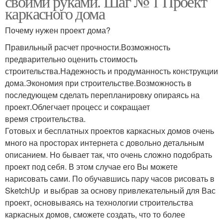
своими руками. Шаг № 1 Проект
каркасного дома
Почему нужен проект дома?
Фундамент под арболит
Надежный фундамент
Правильный расчет прочности.Возможность
предварительно оценить стоимость
строительства.Надежность и продуманность конструкции
дома.Экономия при строительстве.Возможность в
Фундаменты под
последующем сделать перепланировку опираясь на
Фундамент без ошибок
кирпичный дом
проект.Облегчает процесс и сокращает
время строительства.
Готовых и бесплатных проектов каркасных домов очень
много на просторах интернета с довольно детальным
описанием. Но бывает так, что очень сложно подобрать
проект под себя. В этом случае его Вы можете
нарисовать сами. По обучавшись пару часов рисовать в
SketchUp и выбрав за основу привлекательный для Вас
проект, основываясь на технологии строительства
каркасных домов, сможете создать, что то более